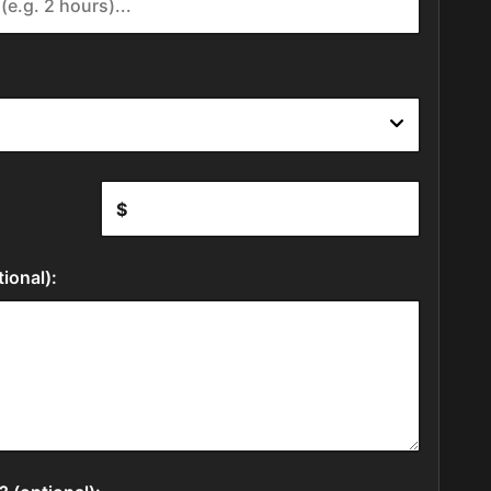
:
ional):